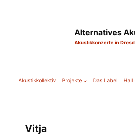
Zum
Inhalt
springen
Alternatives Ak
Akustikkonzerte in Dres
Akustikkollektiv
Projekte
Das Label
Hall
Vitja